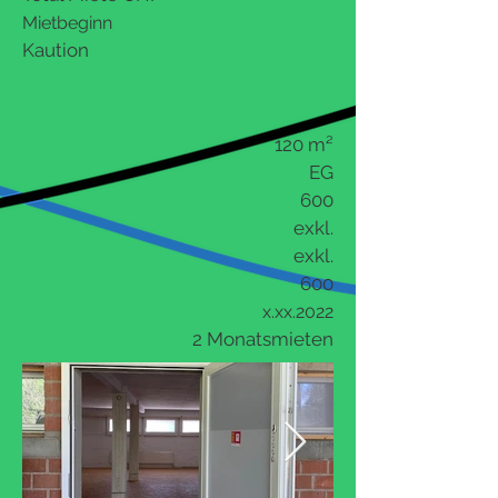
Mietbeginn
Kaution
120 m
²
EG
600
exkl.
exkl.
600
x.xx.2022
2 Monatsmieten