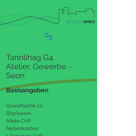
Tannlihag G4
Atelier, Gewerbe -
Seon
Basisangaben
Grundfläche ca.
Stockwerk
Miete CHF
Nebenkosten