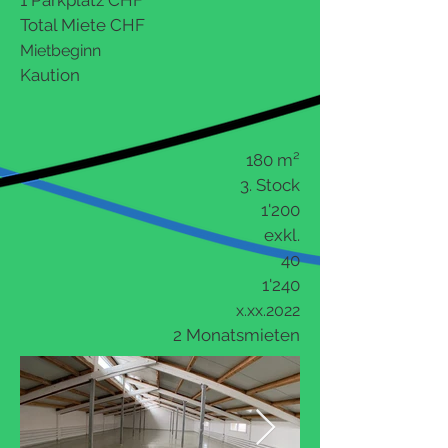
1 Parkplatz CHF
Total Miete CHF
Mietbeginn
Kaution
180 m
²
3. Stock
1'200
exkl.
40
1'240
x.xx.2022
2 Monatsmieten