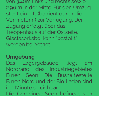
von 3.40m links und rechts sowie
2.90 m in der Mitte. Für den Umzug
steht ein Lift (bedient durch die
Vermieterin) zur Verfügung. Der
Zugang erfolgt über das
Treppenhaus auf der Ostseite.
Glasfaserkabel kann "bestellt"
werden bei Yetnet.
Umgebung
Das Lagergebäude liegt am
Nordrand des Industriegebietes
Birren Seon. Die Bushaltestelle
Birren Nord und der Bio Laden sind
in 1 Minute erreichbar.
Die Gemeinde Seon befindet sich
im unteren Seetal und liegt
verkehrstechnisch ideal. In nur 10
Minuten sind die
Autobahnanschlüsse Lenzburg und
Aarau-Ost erreichbar. Der tiefe
Steuerfuss von 108% (2014) und das
Hallenbad machen das grösste